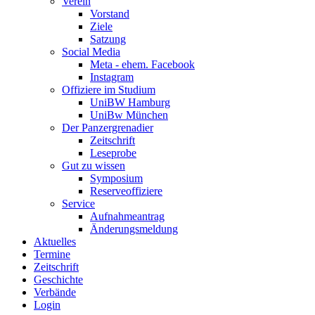
Verein
Vorstand
Ziele
Satzung
Social Media
Meta - ehem. Facebook
Instagram
Offiziere im Studium
UniBW Hamburg
UniBw München
Der Panzergrenadier
Zeitschrift
Leseprobe
Gut zu wissen
Symposium
Reserveoffiziere
Service
Aufnahmeantrag
Änderungsmeldung
Aktuelles
Termine
Zeitschrift
Geschichte
Verbände
Login