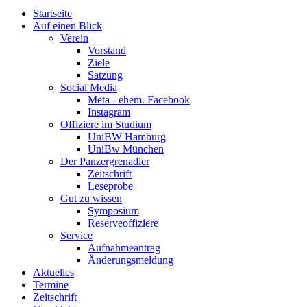
Startseite
Auf einen Blick
Verein
Vorstand
Ziele
Satzung
Social Media
Meta - ehem. Facebook
Instagram
Offiziere im Studium
UniBW Hamburg
UniBw München
Der Panzergrenadier
Zeitschrift
Leseprobe
Gut zu wissen
Symposium
Reserveoffiziere
Service
Aufnahmeantrag
Änderungsmeldung
Aktuelles
Termine
Zeitschrift