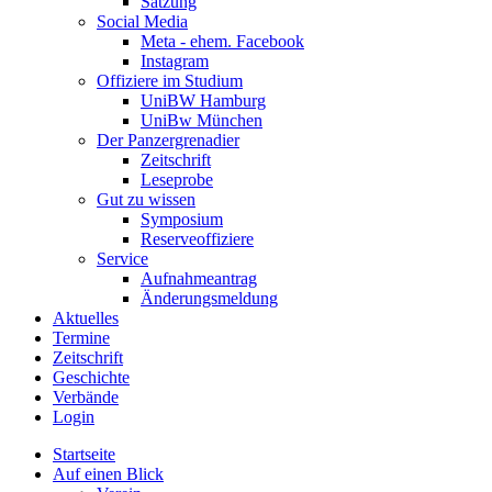
Satzung
Social Media
Meta - ehem. Facebook
Instagram
Offiziere im Studium
UniBW Hamburg
UniBw München
Der Panzergrenadier
Zeitschrift
Leseprobe
Gut zu wissen
Symposium
Reserveoffiziere
Service
Aufnahmeantrag
Änderungsmeldung
Aktuelles
Termine
Zeitschrift
Geschichte
Verbände
Login
Startseite
Auf einen Blick