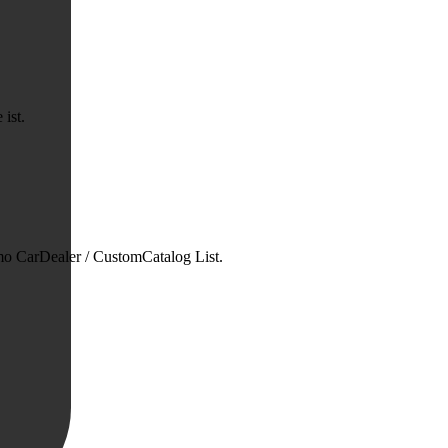
 ist.
mo CarDealer / CustomCatalog List.