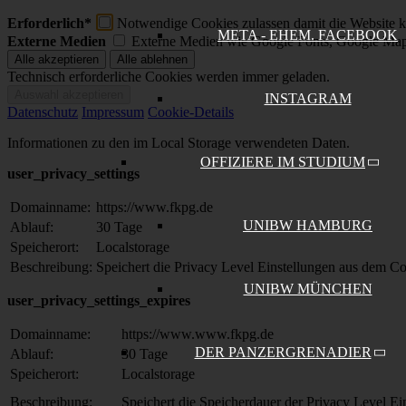
Erforderlich*
Notwendige Cookies zulassen damit die Website ko
META - EHEM. FACEBOOK
Externe Medien
Externe Medien wie Google Fonts, Google Map
Technisch erforderliche Cookies werden immer geladen.
INSTAGRAM
Datenschutz
Impressum
Cookie-Details
Informationen zu den im Local Storage verwendeten Daten.
OFFIZIERE IM STUDIUM
user_privacy_settings
Domainname:
https://www.fkpg.de
UNIBW HAMBURG
Ablauf:
30 Tage
Speicherort:
Localstorage
Beschreibung:
Speichert die Privacy Level Einstellungen aus dem C
UNIBW MÜNCHEN
user_privacy_settings_expires
Domainname:
https://www.www.fkpg.de
DER PANZERGRENADIER
Ablauf:
30 Tage
Speicherort:
Localstorage
Beschreibung:
Speichert die Speicherdauer der Privacy Level E