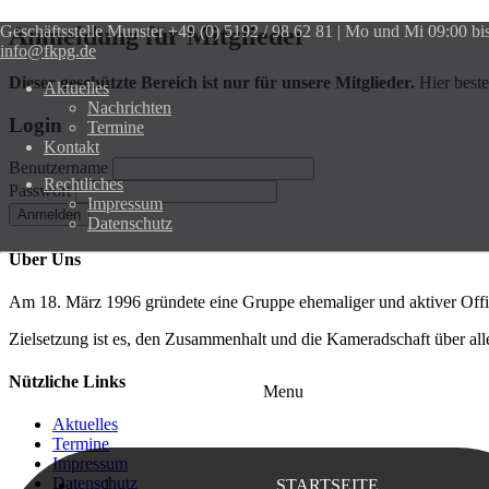
Geschäftsstelle Munster
Anmeldung für Mitglieder
+49 (0) 5192 / 98 62 81 | Mo und Mi 09:00 bi
info@fkpg.de
Dieser geschützte Bereich ist nur für unsere Mitglieder.
Hier beste
Aktuelles
Nachrichten
Login
Termine
Kontakt
Benutzername
Rechtliches
Passwort
Impressum
Anmelden
Datenschutz
Über Uns
Am 18. März 1996 gründete eine Gruppe ehemaliger und aktiver Offiz
Zielsetzung ist es, den Zusammenhalt und die Kameradschaft über al
Nützliche Links
Menu
Aktuelles
Termine
Impressum
Datenschutz
STARTSEITE