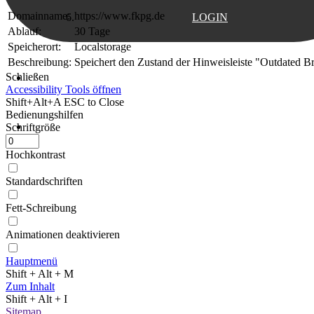
Domainname:
https://www.fkpg.de
LOGIN
Ablauf:
30 Tage
Speicherort:
Localstorage
Beschreibung:
Speichert den Zustand der Hinweisleiste "Outdated B
Schließen
Support
Accessibility Tools öffnen
Shift+Alt+A
ESC to Close
Bedienungshilfen
Testimonials
Schriftgröße
Hochkontrast
Standardschriften
Fett-Schreibung
Animationen deaktivieren
Hauptmenü
Shift + Alt + M
Zum Inhalt
Shift + Alt + I
Sitemap