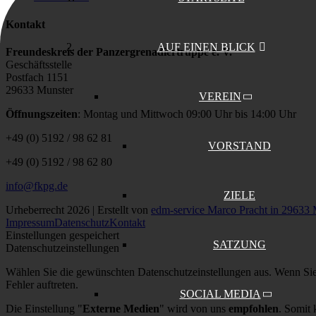
Kontakt
AUF EINEN BLICK
Freundeskreis der Panzergrenadiertruppe e. V.
Geschäftsstelle
Postfach 1151
29633 Munster
VEREIN
Öffnungszeiten
: Montag und Mittwoch 09:00 Uhr bis 14:00 Uhr
+49 (0) 5192 / 98 62 81
VORSTAND
+49 (0) 5192 / 98 62 80
info@fkpg.de
ZIELE
Urheberrecht 2026 | Erstellt von
edm-service Marco Pracht in 29633 
Impressum
Datenschutz
Kontakt
Einstellungen gespeichert
SATZUNG
Datenschutzeinstellungen
Wählen Sie die gewünschten Datenschutzeinstellungen aus. Wenn Sie l
Fehler auftreten.
SOCIAL MEDIA
Die Einstellung "
Externe Medien
" wird von uns
empfohlen
. Somit 