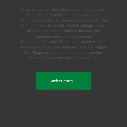
Unser Ziel besteht darin, den Zusammenhalt und die
Kameradschaft zu fördern, indem wir uns als
Vermittler zwischen den Generationen verstehen. Wir
informieren über die aktuelle Sicherheitslage, sowohl
im Innen- als auch im Außenpolitischen, und
berichten über die Fortschritte der
Panzergrenadiertruppe. Dabei unterstützen wir ideell
die Vorbereitung auf zukünftige Aufgaben der Truppe.
Die Pflege von Traditionen stellt einen weiteren
zentralen Aspekt unserer Vereinsarbeit dar.
weiterlesen...