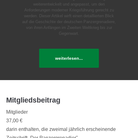
weiterentwickelt und angepasst, um den
Anforderungen moderner Kriegsführung gerecht zu
werden. Dieser Artikel wirft einen detaillierten Blick
auf die Geschichte der deutschen Panzergrenadiere,
von ihren Anfängen im Zweiten Weltkrieg bis zur
Gegenwart.
weiterlesen...
Mitgliedsbeitrag
Mitglieder
37,00 €
darin enthalten, die zweimal jährlich erscheinende
Zeitschrift „Der Panzergrenadier"