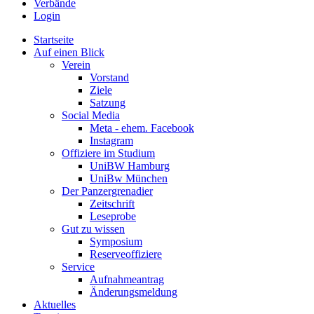
Verbände
Login
Startseite
Auf einen Blick
Verein
Vorstand
Ziele
Satzung
Social Media
Meta - ehem. Facebook
Instagram
Offiziere im Studium
UniBW Hamburg
UniBw München
Der Panzergrenadier
Zeitschrift
Leseprobe
Gut zu wissen
Symposium
Reserveoffiziere
Service
Aufnahmeantrag
Änderungsmeldung
Aktuelles