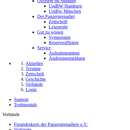
Offiziere im Studium
UniBW Hamburg
UniBw München
Der Panzergrenadier
Zeitschrift
Leseprobe
Gut zu wissen
Symposium
Reserveoffiziere
Service
Aufnahmeantrag
Änderungsmeldung
Aktuelles
Termine
Zeitschrift
Geschichte
Verbände
Login
Support
Testimonials
Verbände
Freundeskreis der Panzergrenadiere e.V.
Verbände