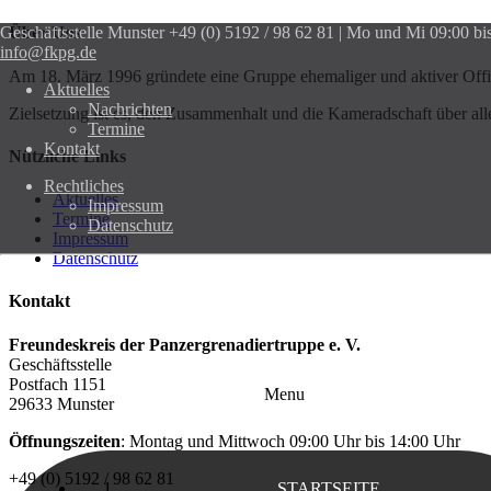
Geschäftsstelle Munster
Über Uns
+49 (0) 5192 / 98 62 81 | Mo und Mi 09:00 bi
info@fkpg.de
Am 18. März 1996 gründete eine Gruppe ehemaliger und aktiver Offiz
Aktuelles
Nachrichten
Zielsetzung ist es, den Zusammenhalt und die Kameradschaft über al
Termine
Kontakt
Nützliche Links
Rechtliches
Aktuelles
Impressum
Termine
Datenschutz
Impressum
Datenschutz
Kontakt
Freundeskreis der Panzergrenadiertruppe e. V.
Geschäftsstelle
Postfach 1151
Menu
29633 Munster
Öffnungszeiten
: Montag und Mittwoch 09:00 Uhr bis 14:00 Uhr
+49 (0) 5192 / 98 62 81
STARTSEITE