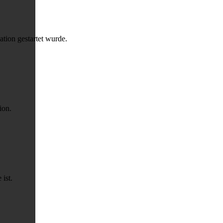
ation gestartet wurde.
ion.
 ist.