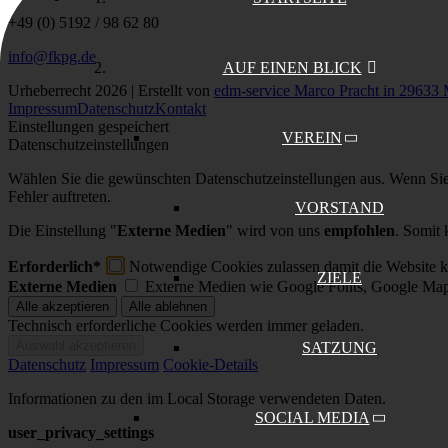
+49 (0) 5192 / 98 62 80
info@fkpg.de
AUF EINEN BLICK
Urheberrecht 2026 | Erstellt von
edm-service Marco Pracht in 29633 
Impressum
Datenschutz
Kontakt
Einstellungen gespeichert
VEREIN
Datenschutzeinstellungen
Wählen Sie die gewünschten Datenschutzeinstellungen aus. Wenn Sie l
Fehler auftreten.
VORSTAND
Die Einstellung "
Externe Medien
" wird von uns
empfohlen
. Somit 
Erforderlich*
Notwendige Cookies zulassen damit die Website ko
ZIELE
Externe Medien
Externe Medien wie Google Fonts, Google Map
Technisch erforderliche Cookies werden immer geladen.
SATZUNG
Datenschutz
Impressum
Cookie-Details
Informationen zu den im Local Storage verwendeten Daten.
SOCIAL MEDIA
user_privacy_settings