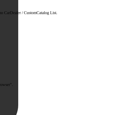
mo CarDealer / CustomCatalog List.
rowser".